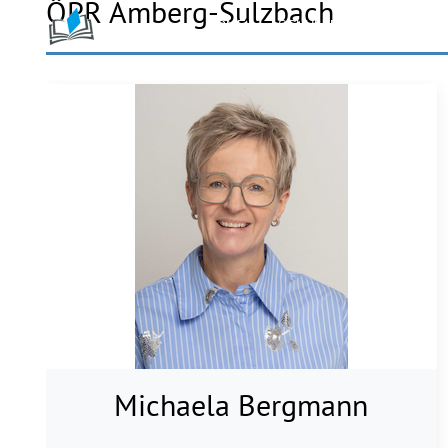
ÖPR Amberg-Sulzbach
HOME
SCHULAMT
SCHU
Michaela Bergmann