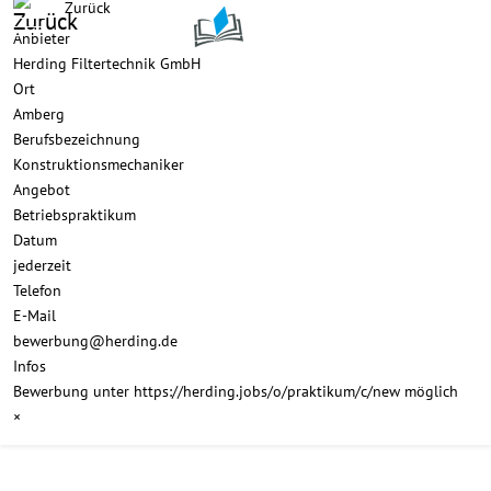
Zurück
Mobile Menu Toggle
Anbieter
Herding Filtertechnik GmbH
Ort
Amberg
Berufsbezeichnung
Konstruktionsmechaniker
Angebot
Betriebspraktikum
Datum
jederzeit
Telefon
E-Mail
bewerbung@herding.de
Infos
Bewerbung unter https://herding.jobs/o/praktikum/c/new möglich
×